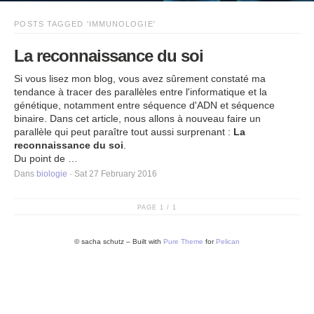
POSTS TAGGED 'IMMUNOLOGIE'
La reconnaissance du soi
Si vous lisez mon blog, vous avez sûrement constaté ma
tendance à tracer des parallèles entre l'informatique et la
génétique, notamment entre séquence d'ADN et séquence
binaire. Dans cet article, nous allons à nouveau faire un
parallèle qui peut paraître tout aussi surprenant :
La
reconnaissance du soi
.
Du point de …
Dans
biologie
· Sat 27 February 2016
PAGE 1 / 1
© sacha schutz – Built with
Pure Theme
for
Pelican