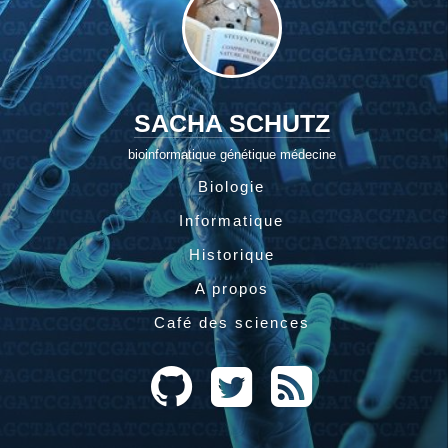
SACHA SCHUTZ
bioinformatique génétique médecine
Biologie
Informatique
Historique
A propos
Café des sciences